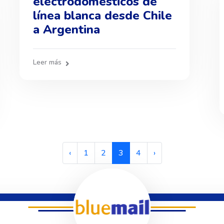
electrodomésticos de
línea blanca desde Chile
a Argentina
Leer más
‹
1
2
3
4
›