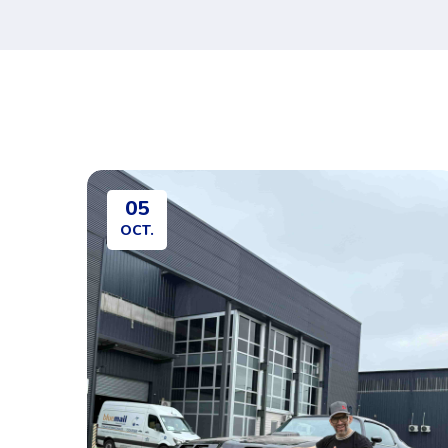
05
OCT.