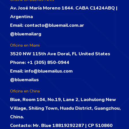
Av. José María Moreno 1644. CABA C1424ABQ |
Argentina
Email:
contacto@bluemail.com.ar
@bluemailarg
Oficina en Miami
3520 NW 115th Ave Doral, FL United States
Phone:
+1 (305) 850-0944
Email:
info@bluemailus.com
@bluemailus
Oficina en China
Blue, Room 104, No.19, Lane 2, Laohulong New
Village, Shiling Town, Huadu District, Guangzhou,
China.
Contacto: Mr. Blue 18819292287 | CP 510860